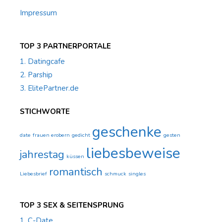
Impressum
TOP 3 PARTNERPORTALE
1. Datingcafe
2. Parship
3. ElitePartner.de
STICHWORTE
geschenke
date
frauen erobern
gedicht
gesten
liebesbeweise
jahrestag
küssen
romantisch
Liebesbrief
schmuck
singles
TOP 3 SEX & SEITENSPRUNG
1. C-Date