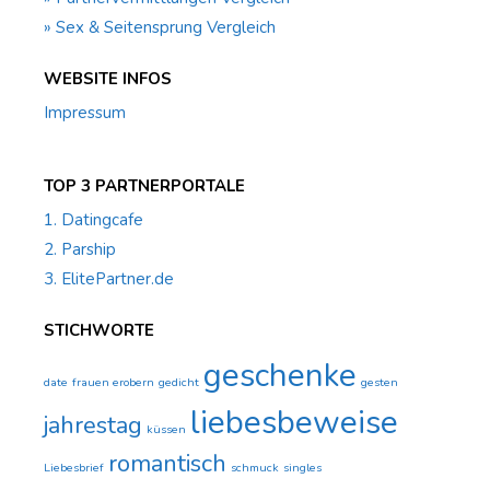
» Sex & Seitensprung Vergleich
WEBSITE INFOS
Impressum
TOP 3 PARTNERPORTALE
1. Datingcafe
2. Parship
3. ElitePartner.de
STICHWORTE
geschenke
date
frauen erobern
gedicht
gesten
liebesbeweise
jahrestag
küssen
romantisch
Liebesbrief
schmuck
singles