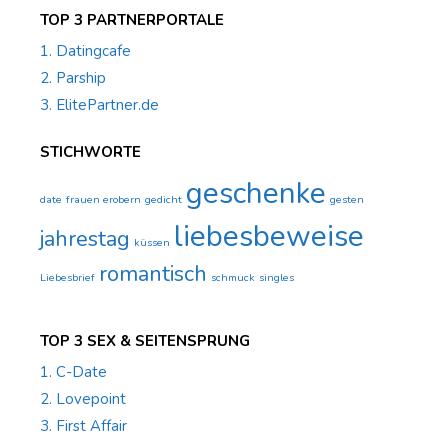
TOP 3 PARTNERPORTALE
1. Datingcafe
2. Parship
3. ElitePartner.de
STICHWORTE
geschenke
date
frauen erobern
gedicht
gesten
liebesbeweise
jahrestag
küssen
romantisch
Liebesbrief
schmuck
singles
TOP 3 SEX & SEITENSPRUNG
1. C-Date
2. Lovepoint
3. First Affair