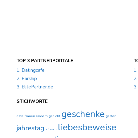
TOP 3 PARTNERPORTALE
T
1. Datingcafe
1
2. Parship
2
3. ElitePartner.de
3.
STICHWORTE
geschenke
date
frauen erobern
gedicht
gesten
liebesbeweise
jahrestag
küssen