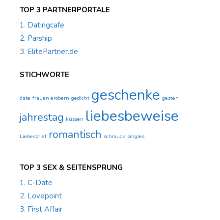
TOP 3 PARTNERPORTALE
1. Datingcafe
2. Parship
3. ElitePartner.de
STICHWORTE
geschenke
date
frauen erobern
gedicht
gesten
liebesbeweise
jahrestag
küssen
romantisch
Liebesbrief
schmuck
singles
TOP 3 SEX & SEITENSPRUNG
1. C-Date
2. Lovepoint
3. First Affair