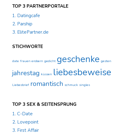
TOP 3 PARTNERPORTALE
1. Datingcafe
2. Parship
3. ElitePartner.de
STICHWORTE
geschenke
date
frauen erobern
gedicht
gesten
liebesbeweise
jahrestag
küssen
romantisch
Liebesbrief
schmuck
singles
TOP 3 SEX & SEITENSPRUNG
1. C-Date
2. Lovepoint
3. First Affair