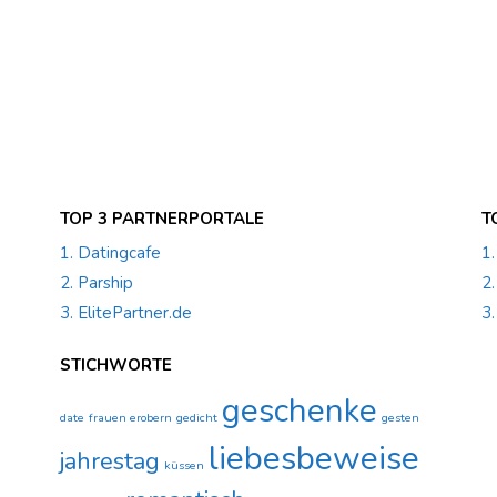
TOP 3 PARTNERPORTALE
T
1. Datingcafe
1
2. Parship
2
3. ElitePartner.de
3.
STICHWORTE
geschenke
date
frauen erobern
gedicht
gesten
liebesbeweise
jahrestag
küssen