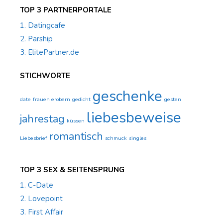
TOP 3 PARTNERPORTALE
1. Datingcafe
2. Parship
3. ElitePartner.de
STICHWORTE
geschenke
date
frauen erobern
gedicht
gesten
liebesbeweise
jahrestag
küssen
romantisch
Liebesbrief
schmuck
singles
TOP 3 SEX & SEITENSPRUNG
1. C-Date
2. Lovepoint
3. First Affair