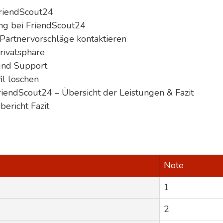
FriendScout24
ung bei FriendScout24
 Partnervorschläge kontaktieren
Privatsphäre
 und Support
il löschen
FriendScout24 – Übersicht der Leistungen & Fazit
bericht Fazit
Note
1
2