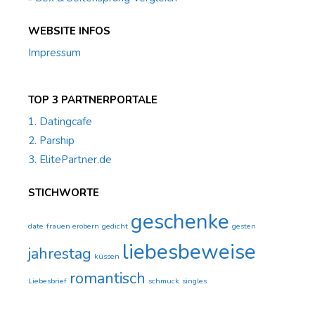
WEBSITE INFOS
Impressum
TOP 3 PARTNERPORTALE
1. Datingcafe
2. Parship
3. ElitePartner.de
STICHWORTE
geschenke
date
frauen erobern
gedicht
gesten
liebesbeweise
jahrestag
küssen
romantisch
Liebesbrief
schmuck
singles