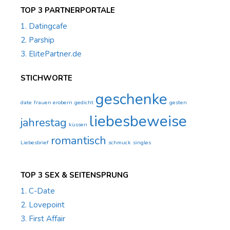
TOP 3 PARTNERPORTALE
1. Datingcafe
2. Parship
3. ElitePartner.de
STICHWORTE
geschenke
date
frauen erobern
gedicht
gesten
liebesbeweise
jahrestag
küssen
romantisch
Liebesbrief
schmuck
singles
TOP 3 SEX & SEITENSPRUNG
1. C-Date
2. Lovepoint
3. First Affair