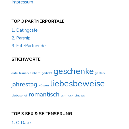
Impressum
TOP 3 PARTNERPORTALE
1. Datingcafe
2. Parship
3. ElitePartner.de
STICHWORTE
geschenke
date
frauen erobern
gedicht
gesten
liebesbeweise
jahrestag
küssen
romantisch
Liebesbrief
schmuck
singles
TOP 3 SEX & SEITENSPRUNG
1. C-Date