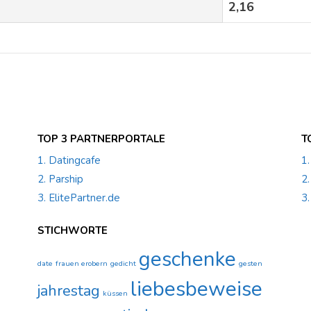
2,16
TOP 3 PARTNERPORTALE
T
1. Datingcafe
1
2. Parship
2
3. ElitePartner.de
3.
STICHWORTE
geschenke
date
frauen erobern
gedicht
gesten
liebesbeweise
jahrestag
küssen