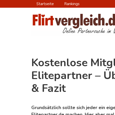
Zum
Startseite
Rankings
Inhalt
springen
Kostenlose Mitgl
Elitepartner – Ü
& Fazit
Grundsätzlich sollte sich jeder ein ei
Elitepartner.de machen. Hier aber mal