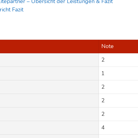
litepartner – Übersicht der Leistungen & Fazit
icht Fazit
Note
2
1
2
2
2
4