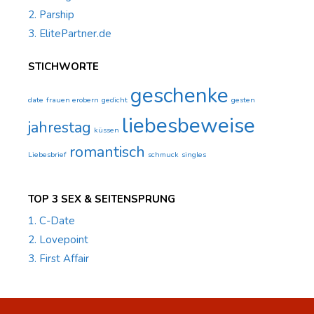
2. Parship
3. ElitePartner.de
STICHWORTE
geschenke
date
frauen erobern
gedicht
gesten
liebesbeweise
jahrestag
küssen
romantisch
Liebesbrief
schmuck
singles
TOP 3 SEX & SEITENSPRUNG
1. C-Date
2. Lovepoint
3. First Affair