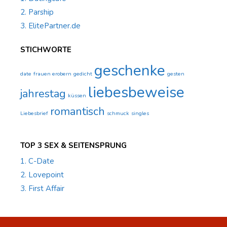
2. Parship
3. ElitePartner.de
STICHWORTE
geschenke
date
frauen erobern
gedicht
gesten
liebesbeweise
jahrestag
küssen
romantisch
Liebesbrief
schmuck
singles
TOP 3 SEX & SEITENSPRUNG
1. C-Date
2. Lovepoint
3. First Affair