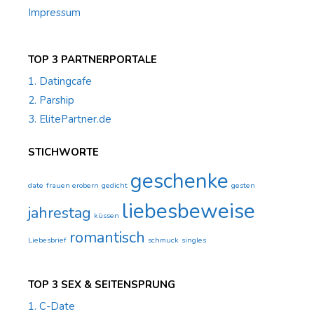
Impressum
TOP 3 PARTNERPORTALE
1. Datingcafe
2. Parship
3. ElitePartner.de
STICHWORTE
geschenke
date
frauen erobern
gedicht
gesten
liebesbeweise
jahrestag
küssen
romantisch
Liebesbrief
schmuck
singles
TOP 3 SEX & SEITENSPRUNG
1. C-Date